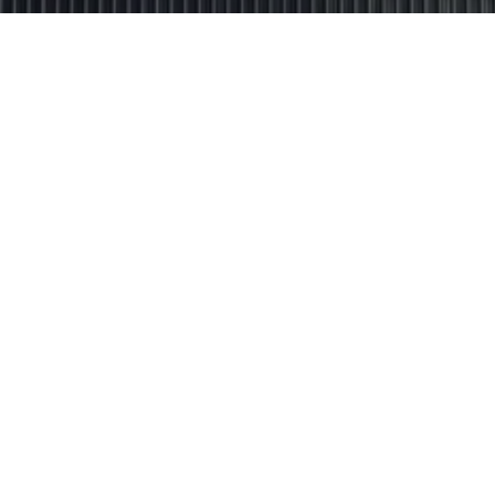
Eran contadores, dejaron
todo atrás para fundar su
propio negocio, y hace 40
años le ponen blanco a
Neuquén
Es la historia de Carlos y Emma Kreplak, fundadores
de Blancoamor. Los orígenes, la profesión que dejaron
atrás, la competencia con los híper y la reconversión
con una marca propia de colchones que anclada en
calidad, ya se proyecta con alcance nacional.