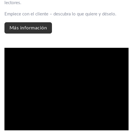
lectores.
Empiece con el cliente – descubra lo que quiere y déselo.
Más información